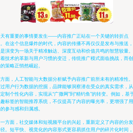
今天有重要的事情要发生——内容推广正站在一个关键的转折点
上。在这个信息爆炸的时代，内容的传播不再仅仅是发布与推送
而是演变为一场关于精准触达、深度互动和价值共鸣的智慧较量
随着技术的革新与用户习惯的变迁，传统推广模式面临挑战，而
新的策略正悄然崛起。
一方面，人工智能与大数据分析赋予内容推广前所未有的精准性
通过用户行为数据的挖掘，品牌能够洞察潜在受众的真实需求，
定制个性化内容，实现从“广撒网”到“精钓鱼”的转变。例如，基
兴趣标签的智能推荐系统，不仅提高了内容的曝光率，更增强了
户的参与感和归属感。
另一方面，社交媒体和短视频平台的兴起，重新定义了内容的分
路径。短平快、视觉化的内容形式更容易抓住用户的碎片化时间