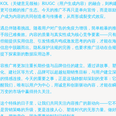
而KOL（关键意见领袖）和UGC（用户生成内容）的融合，则构
了更可信赖的推广生态。今天的推广不再只是单向宣传，而是鼓
用户成为内容的共同创造者与传播者，从而形成裂变式效应。
机遇总伴随着挑战。随着用户对广告的免疫力增强，简单粗暴的
广手段已难奏效。内容的质量与真实性成为核心竞争要素——只
那些能提供实用信息、引发情感共鸣或激发思考的内容，才能在
量信息中脱颖而出。隐私保护法规的完善，也要求推广活动在合
前提下探索新的数据应用边界。
内容推广将更加注重长期价值与品牌信任的建立。通过讲故事、
文化、建社区等方式，品牌可以超越短期销售目标，与用户建立
厚的情感连接。今天的重要之事，正是这场静默却深刻的变革：
提醒我们，唯有以用户为中心，用诚意和创新驱动内容，才能在
息万变的市场中赢得持久关注。
在这个特殊的日子里，让我们共同关注内容推广的新动向——它
仅是营销策略的升级，更是连接人心、塑造时代的无形力量。做