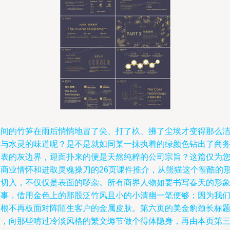
林间的竹笋在雨后悄悄地冒了尖、打了杦、拂了尘埃才变得那么
净与水灵的味道呢？是不是就如同某一抹执着的绿颜色钻出了商
图表的灰边界，迎面扑来的便是天然纯粹的公司宗旨？这篇仅为
的商业情怀和进取灵魂操刀的26页课件推介，从熊猫这个智酷的
象切入，不仅仅是表面的啰杂。所有商界人物如要书写春天的形
故事，借用金色上的那股泛竹风且小的小清幽一笔便够；因为我
压根不再板面对阵陌生客户的金属皮肤。第六页的美金豹颈长标
页，向那些啃过冷淡风格的繁文缛节做个得体隐身，再由本页第