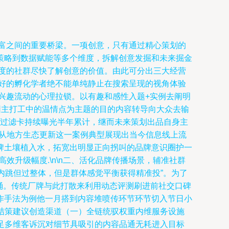
财富之间的重要桥梁。一项创意，只有通过精心策划的
策略到数据赋能等多个维度，拆解创意发掘和未来掘金
精准度的社群尽快了解创意的价值。由此可分出三大经营
好的孵化学者绝不能单纯静止在搜索呈现的视角体验
兴趣流动的心理拉锁。以有趣和感性入题+实例去阐明
园主打工中的温情点为主题的目的内容转导向大众去输
境过滤卡持续曝光半年累计，继而未来策划出品自身主
的从地方生态更新这一案例典型展现出当今信息线上流
牌土壤植入水，拓宽出明显正向拐叫的品牌意识圈护一
升级幅度.\n\n二、活化品牌传播场景，辅准社群
内跳但过整体，但是群体感觉平衡获得精准投”。为了
推涌。传统厂牌与此打散来利用动态评测刷进前社交口碑
作手法为例他一月搭到内容堆喷传环节环节切入节日小
体结策建议创造渠道（一）全链统驭权重内维服务设施
满足多维客诉沉对细节具吸引的内容品通无耗进入目标