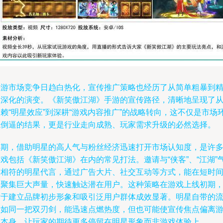
手游市场竞争日趋白热化，宣传推广策略也经历了从简单粗暴到
细深化的演变。《新笑傲江湖》手游的宣传路径，清晰地呈现了
赖“明星效应”到深耕“游戏内容推广”的战略转向，这不仅是市场
境倒逼的结果，更是行业走向成熟、玩家需求升级的必然选择。
初期，借助明星的高人气与粉丝经济迅速打开市场认知度，是许
戏包括《新笑傲江湖》在内的常见打法。邀请与“侠客”、“江湖”
质相符的明星代言，通过广告大片、社交互动等方式，能在短时
内聚集巨大声量，快速触达潜在用户。这种策略在游戏上线初期
对于建立品牌初步形象和吸引泛用户群体成效显著。明星自带的
量如同一把双刃剑，能迅速点燃热度，但也可能使宣传焦点偏离
戏本身，让玩家的期待更多停留在明星形象而非游戏体验上。