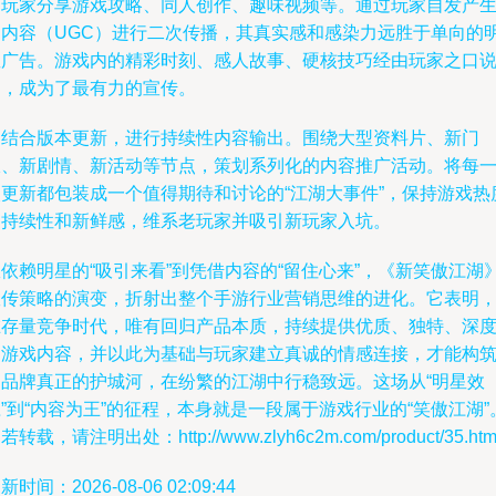
励玩家分享游戏攻略、同人创作、趣味视频等。通过玩家自发产
的内容（UGC）进行二次传播，其真实感和感染力远胜于单向的
星广告。游戏内的精彩时刻、感人故事、硬核技巧经由玩家之口
出，成为了最有力的宣传。
是结合版本更新，进行持续性内容输出。围绕大型资料片、新门
派、新剧情、新活动等节点，策划系列化的内容推广活动。将每
次更新都包装成一个值得期待和讨论的“江湖大事件”，保持游戏热
的持续性和新鲜感，维系老玩家并吸引新玩家入坑。
依赖明星的“吸引来看”到凭借内容的“留住心来”，《新笑傲江湖
宣传策略的演变，折射出整个手游行业营销思维的进化。它表明
在存量竞争时代，唯有回归产品本质，持续提供优质、独特、深
的游戏内容，并以此为基础与玩家建立真诚的情感连接，才能构
起品牌真正的护城河，在纷繁的江湖中行稳致远。这场从“明星效
”到“内容为王”的征程，本身就是一段属于游戏行业的“笑傲江湖”
若转载，请注明出处：http://www.zlyh6c2m.com/product/35.htm
新时间：2026-08-06 02:09:44