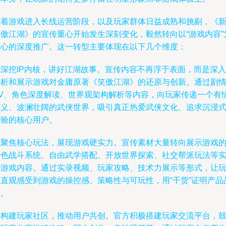
随着游戏进入长线运营阶段，以及玩家群体日益成熟和挑剔，《
笑傲江湖》的宣传重心开始发生深刻变化，毅然转向以“游戏内容”
核心的深度推广。这一转型主要体现在以下几个维度：
是深挖IP内核，讲好江湖故事。宣传内容不再浮于表面，而是深入
剖析和展示游戏对金庸原著《笑傲江湖》的还原与创新。通过剧
PV、角色深度解读、世界观架构解析等内容，向玩家传递一个有
有义、波澜壮阔的武侠世界，吸引真正热爱武侠文化、追求沉浸
体验的核心用户。
是聚焦核心玩法，展现游戏硬实力。宣传素材大量转向展示游戏
特色战斗系统、自由武学搭配、开放世界探索、社交帮派玩法等
际游戏内容。通过实录视频、玩家攻略、技术力展示等形式，让
家直观感受到游戏的操控感、策略性与可玩性，用“干货”证明产品
质。
是构建玩家社区，推动用户共创。官方积极搭建玩家交流平台，